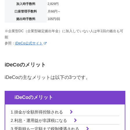
加入時手数料
2,829円
口座管理手数料
月66円～
拠出時手数料
105円/回
※企業型DC（企業型確定拠出年金）に加入していない人は年1回の拠出も可
能
参照：
iDeCo公式サイト
iDeCoのメリット
iDeCoの主なメリットは以下の3つです。
iDeCoのメリット
1.掛金が全額所得控除される
2.利息・運用益が非課税になる
3.受取時も一定額まで税制優遇される