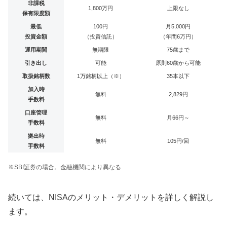
非課税
1,800万円
上限なし
保有限度額
最低
100円
月5,000円
投資金額
（投資信託）
（年間6万円）
運用期間
無期限
75歳まで
引き出し
可能
原則60歳から可能
取扱銘柄数
1万銘柄以上（※）
35本以下
加入時
無料
2,829円
手数料
口座管理
無料
月66円～
手数料
拠出時
無料
105円/回
手数料
※SBI証券の場合。金融機関により異なる
続いては、NISAのメリット・デメリットを詳しく解説し
ます。