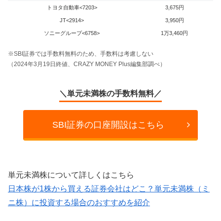
トヨタ自動車<7203>
3,675円
JT<2914>
3,950円
ソニーグループ<6758>
1万3,460円
※SBI証券では手数料無料のため、手数料は考慮しない
（2024年3月19日終値、CRAZY MONEY Plus編集部調べ）
＼単元未満株の手数料無料／
SBI証券の口座開設はこちら
単元未満株について詳しくはこちら
日本株が1株から買える証券会社はどこ？単元未満株（ミ
ニ株）に投資する場合のおすすめを紹介