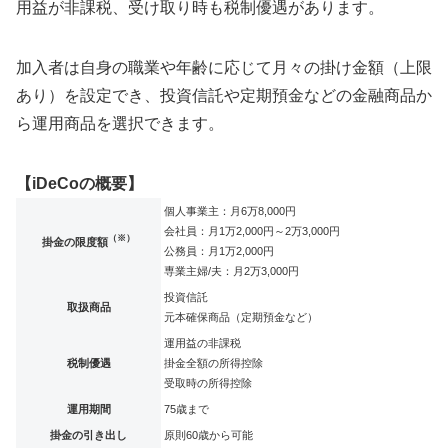
用益が非課税、受け取り時も税制優遇があります。
加入者は自身の職業や年齢に応じて月々の掛け金額（上限
あり）を設定でき、投資信託や定期預金などの金融商品か
ら運用商品を選択できます。
【iDeCoの概要】
個人事業主：月6万8,000円
会社員：月1万2,000円～2万3,000円
（※）
掛金の限度額
公務員：月1万2,000円
専業主婦/夫：月2万3,000円
投資信託
取扱商品
元本確保商品（定期預金など）
運用益の非課税
税制優遇
掛金全額の所得控除
受取時の所得控除
運用期間
75歳まで
掛金の引き出し
原則60歳から可能