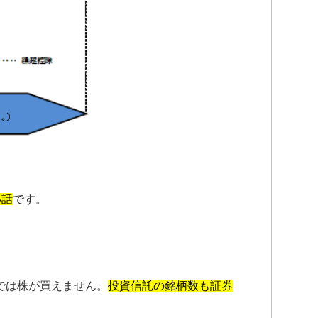
い話
です。
Aでは株が買えません。
投資信託の銘柄数も証券