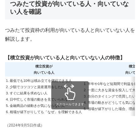
つみたて投資が向いている人・向いていな
い人を確認
つみたて投資枠の利用が向いている人と向いていない人を
解説します。
【積立投資が向いている人と向いていない人の特徴】
積立投資が
積立投
向いている人
向いてい
1. 最低でも10年は積み立てを継続できる人
1. 半年や1年など短期間で利益を得
2. 少額でコツコツと資産運用をしたい人
2. 一度に大きな資金を投入して大
3. すぐに結果を求めない人
3. 自分のタイミングで売買したい人
4. 日中忙しく市場の動きを見ていられない人
4. 市場の動きがどうしても気にな
スクロールできます
5. 金融商品の値動きが気にならない人
5. 相場が値下がりした場合、理由
6. 相場が値下がりしても「なぜ」を理解できる人
（2024年9月5日作成）