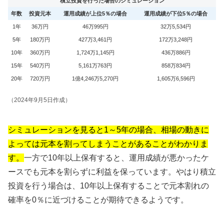
積立投資を行った場合のシミュレーション
年数
投資元本
運用成績が上位5％の場合
運用成績が下位5％の場合
1年
36万円
46万995円
32万5,534円
5年
180万円
427万3,461円
172万3,248円
10年
360万円
1,724万1,145円
436万886円
15年
540万円
5,161万763円
858万834円
20年
720万円
1億4,246万5,270円
1,605万6,596円
（2024年9月5日作成）
シミュレーションを見ると1～5年の場合、相場の動きに
よっては元本を割ってしまうことがあることがわかりま
す。
一方で10年以上保有すると、運用成績が悪かったケ
ースでも元本を割らずに利益を保っています。やはり積立
投資を行う場合は、10年以上保有することで元本割れの
確率を0％に近づけることが期待できるようです。