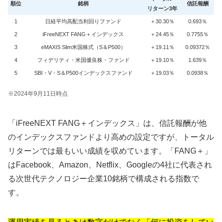
順位
銘柄
信託報酬
リターン3年
1
日経平均高配当利回りファンド
＋30.30％
0.693％
2
iFreeNEXT FANG＋インデックス
＋24.45％
0.7755％
3
eMAXIS Slim米国株式（S＆P500）
＋19.11％
0.09372％
4
フィデリティ・米国優良株・ファンド
＋19.10％
1.639％
5
SBI・V・S＆P500インデックスファンド
＋19.03％
0.0938％
※2024年9月11日時点
「iFreeNEXT FANG＋インデックス」は、信託報酬が他
のインデックスファンドより高めの設定ですが、トータル
リターンでは最もいい成績を収めています。「FANG＋」
はFacebook、Amazon、Netflix、Googleの4社に代表され
る次世代テクノロジー企業10銘柄で構成される指数で
す。