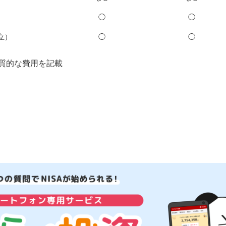
◯
◯
立）
◯
◯
質的な費用を記載