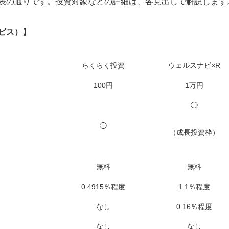
表の通りです。投資対象などの詳細は、各見出しで解説します
ビス）】
らくらく投資
ウェルスナビ×R
100円
1万円
◯
◯
（成長投資枠）
無料
無料
0.4915％程度
1.1％程度
なし
0.16％程度
なし
なし