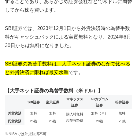
することであり、あらかじめ証券会社などで米ドルに両替
してから株を買います。
SBI証券では、2023年12月1日から外貨決済時の為替手数
料がキャッシュバックによる実質無料となり、2024年6月
30日からは無料になりました。
SBI証券の為替手数料は、大手ネット証券のなかで比べる
と外貨決済に限れば最安水準
です。
【大手ネット証券の為替手数料（米ドル）】
マネックス
auカブコム
SBI証券
楽天証券
松井証券
証券
証券
外貨決済
無料
無料
無料（※）
無料
購入時無料
売却時25銭
円貨決済
25銭
25銭
20銭
25銭
※NISAでは外貨決済不可