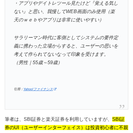
・アプリやデイトレツール見たけど『覚える気し
ない』と思い、我慢してWEB画面のみ使用（楽
天のｗｅｂやアプリは非常に使いやすい）
サラリーマン時代に客側としてシステムの要件定
義に携わった立場からすると、ユーザーの思いを
考えて作られてないなって印象を受けます。
（男性｜55歳～59歳）
引用：
Yahoo!ファイナンス
筆者は、SBI証券と楽天証券を利用していますが、
SBI証
券のUI（ユーザーインターフェイス）は投資初心者に不親