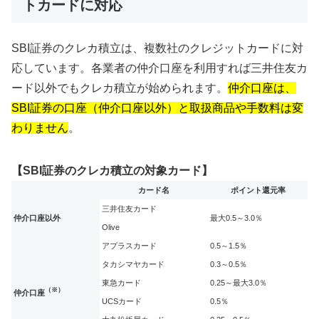
トカードに対応
SBI証券のクレカ積立は、複数社のクレジットカードに対
応しています。各業者の仲介口座を利用すれば三井住友カ
ード以外でもクレカ積立が始められます。
仲介口座は、
SBI証券の口座（仲介口座以外）と取扱商品や手数料は変
わりません
。
【SBI証券のクレカ積立の対象カード】
カード名
ポイント還元率
三井住友カード
仲介口座以外
最大0.5～3.0％
Olive
アプラスカード
0.5～1.5％
タカシマヤカード
0.3～0.5％
東急カード
0.25～最大3.0％
（※）
仲介口座
UCSカード
0.5％