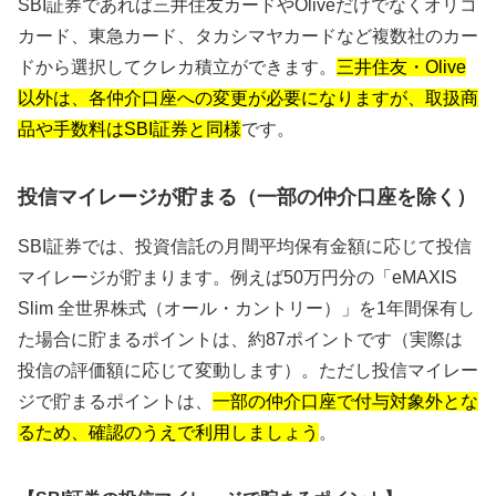
SBI証券であれば三井住友カードやOliveだけでなくオリコ
カード、東急カード、タカシマヤカードなど複数社のカー
ドから選択してクレカ積立ができます。
三井住友・Olive
以外は、各仲介口座への変更が必要になりますが、取扱商
品や手数料はSBI証券と同様
です。
投信マイレージが貯まる（一部の仲介口座を除く）
SBI証券では、投資信託の月間平均保有金額に応じて投信
マイレージが貯まります。例えば50万円分の「eMAXIS
Slim 全世界株式（オール・カントリー）」を1年間保有し
た場合に貯まるポイントは、約87ポイントです（実際は
投信の評価額に応じて変動します）。ただし投信マイレー
ジで貯まるポイントは、
一部の仲介口座で付与対象外とな
るため、確認のうえで利用しましょう
。