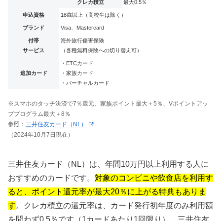
クレカ積立
最大0.5％
申込資格
18歳以上（高校生は除く）
ブランド
Visa、Mastercard
付帯
海外旅行傷害保険
サービス
（各種無料保険への切り替え可）
・ETCカード
追加カード
・家族カード
・バーチャルカード
※スマホのタッチ決済で7％還元、家族ポイント最大＋5％、Vポイントアッ
ププログラム最大＋8％
参照：
三井住友カード（NL）
（2024年10月7日現在）
三井住友カード（NL）は、年間10万円以上利用する人に
おすすめのカードです。
対象のコンビニや飲食店を利用す
ると、ポイント還元率が最大20％に上がる特典もありま
す
。クレカ積立の還元率は、カード発行初年度のみ利用額
を問わず0.5％です（1カードあたり1回限り）。三井住友