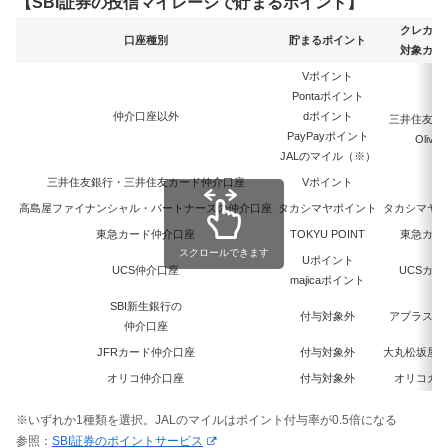
【SBI証券の投信マイレージで貯まるポイント】
クレカ積
口座種別
貯まるポイント
対象カー
Vポイント
Pontaポイント
仲介口座以外
dポイント
三井住友カ
PayPayポイント
Olive
JALのマイル（※）
三井住友銀行・三井住友カード仲介口座
Vポイント
高島屋ファイナンシャル・パートナーズの仲介口座
タカシマヤポイント
タカシマヤ
東急カード仲介口座
TOKYU POINT
東急カー
スクロールできます
Uポイント
UCS仲介口座
UCSカー
majicaポイント
SBI新生銀行の
付与対象外
アプラスカ
仲介口座
JFRカード仲介口座
付与対象外
大丸松坂屋
オリコ仲介口座
付与対象外
オリコカ
※いずれか1種類を選択。JALのマイルはポイント付与率が0.5倍になる
参照：
SBI証券のポイントサービス