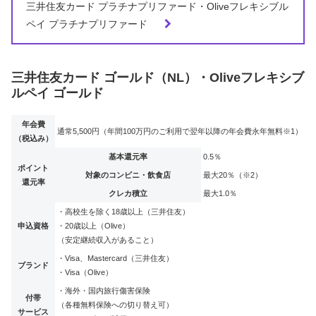
三井住友カード プラチナプリファード・Oliveフレキシブル
ペイ プラチナプリファード
三井住友カード ゴールド（NL）・Oliveフレキシブ
ルペイ ゴールド
年会費
通常5,500円（年間100万円のご利用で翌年以降の年会費永年無料※1）
（税込み）
基本還元率
0.5％
ポイント
対象のコンビニ・飲食店
最大20％（※2）
還元率
クレカ積立
最大1.0％
・高校生を除く18歳以上（三井住友）
申込資格
・20歳以上（Olive）
（安定継続収入があること）
・Visa、Mastercard（三井住友）
ブランド
・Visa（Olive）
・海外・国内旅行傷害保険
付帯
（各種無料保険への切り替え可）
サービス