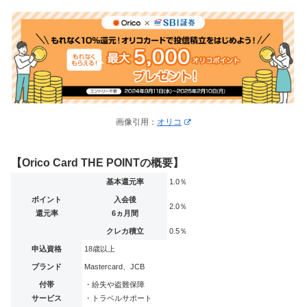
画像引用：
オリコ
【Orico Card THE POINTの概要】
基本還元率
1.0％
ポイント
入会後
2.0％
還元率
6ヵ月間
クレカ積立
0.5％
申込資格
18歳以上
ブランド
Mastercard、JCB
付帯
・紛失や盗難保障
サービス
・トラベルサポート