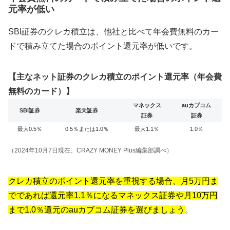
元率が低い
SBI証券のクレカ積立は、他社と比べて年会費無料のカー
ドで積み立てた場合のポイント還元率が低いです。
【主なネット証券のクレカ積立のポイント還元率（年会費
無料のカード）】
マネックス
auカブコム
SBI証券
楽天証券
証券
証券
最大0.5％
0.5％または1.0％
最大1.1％
1.0％
（2024年10月7日現在、CRAZY MONEY Plus編集部調べ）
クレカ積立のポイント還元率を重視する場合、月5万円ま
でであれば還元率1.1％になるマネックス証券や月10万円
まで1.0％還元のauカブコム証券を選びましょう
。