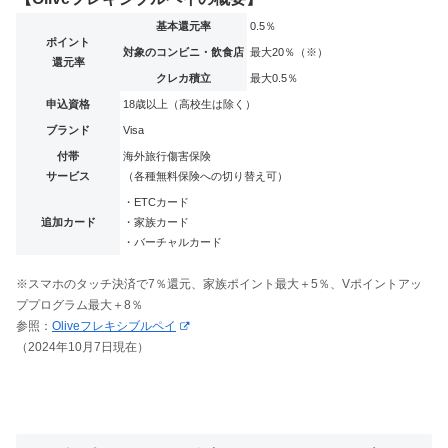
基本還元率
0.5％
ポイント
対象のコンビニ・飲食店
最大20％（※）
還元率
クレカ積立
最大0.5％
申込資格
18歳以上（高校生は除く）
ブランド
Visa
付帯
海外旅行傷害保険
サービス
（各種無料保険への切り替え可）
・ETCカード
追加カード
・家族カード
・バーチャルカード
※スマホのタッチ決済で7％還元、家族ポイント最大＋5％、Vポイントアッ
ププログラム最大＋8％
参照：
Oliveフレキシブルペイ
（2024年10月7日現在）