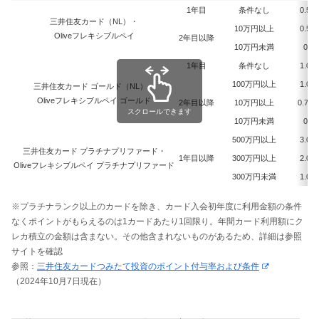
1年目
条件なし
0.5％
三井住友カード（NL）・
10万円以上
0.5％
Oliveフレキシブルペイ
2年目以降
10万円未満
0％
1年目
条件なし
1.0％
100万円以上
1.0％
三井住友カード ゴールド（NL）・
Oliveフレキシブルペイ ゴールド
2年目以降
10万円以上
0.75
スクロールできます
10万円未満
0％
500万円以上
3.0％
三井住友カード プラチナプリファード・
1年目以降
300万円以上
2.0％
Oliveフレキシブルペイ プラチナプリファード
300万円未満
1.0％
※プラチナランク以上のカードを除き、カード入会初年度に利用金額の条件
なくポイントがもらえるのは1カードあたり1回限り。年間カード利用額にク
レカ積立の金額は含まない。その他含まれないものがあるため、詳細は参照
サイトを確認
参照：
三井住友カードつみたて投資のポイント付与率および条件
（2024年10月7日現在）