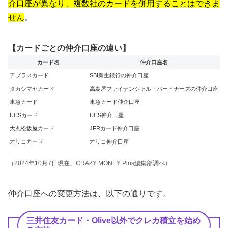
介口座が異なり、複数社のカードを併用することはできま
せん
。
【カードごとの仲介口座の違い】
カード名
仲介口座名
アプラスカード
SBI新生銀行の仲介口座
タカシマヤカード
高島屋ファイナンシャル・パートナーズの仲介口座
東急カード
東急カード仲介口座
UCSカード
UCS仲介口座
大丸松坂屋カード
JFRカード仲介口座
オリコカード
オリコ仲介口座
（2024年10月7日現在、CRAZY MONEY Plus編集部調べ）
仲介口座への変更方法は、以下の通りです。
三井住友カード・Olive以外でクレカ積立を始め