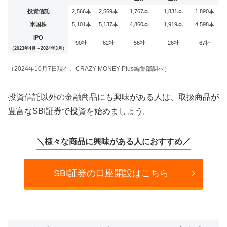
投資信託
2,566本
2,569本
1,767本
1,831本
1,890本
米国株
5,101本
5,137本
4,860本
1,919本
4,598本
IPO
90社
62社
56社
26社
67社
（2023年4月～2024年3月）
（2024年10月7日現在、CRAZY MONEY Plus編集部調べ）
投資信託以外の金融商品にも興味がある人は、取扱商品が
豊富なSBI証券で投資を始めましょう。
＼様々な商品に興味がある人におすすめ／
SBI証券の口座開設はこちら