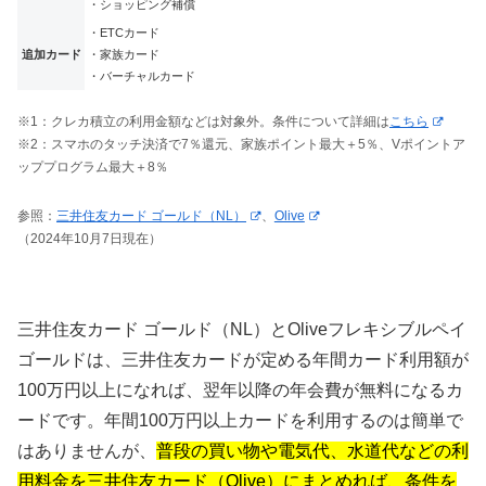
・ショッピング補償
・ETCカード
追加カード
・家族カード
・バーチャルカード
※1：クレカ積立の利用金額などは対象外。条件について詳細は
こちら
※2：スマホのタッチ決済で7％還元、家族ポイント最大＋5％、Vポイントア
ッププログラム最大＋8％
参照：
三井住友カード ゴールド（NL）
、
Olive
（2024年10月7日現在）
三井住友カード ゴールド（NL）とOliveフレキシブルペイ
ゴールドは、三井住友カードが定める年間カード利用額が
100万円以上になれば、翌年以降の年会費が無料になるカ
ードです。年間100万円以上カードを利用するのは簡単で
はありませんが、
普段の買い物や電気代、水道代などの利
用料金を三井住友カード（Olive）にまとめれば、条件を