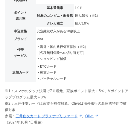
基本還元率
1.0％
ポイント
対象のコンビニ・飲食店
最大20％（※1）
還元率
クレカ積立
最大3.0％
申込資格
安定継続収入がある20歳以上
ブランド
Visa
・海外・国内旅行傷害保険（※2）
付帯
（各種無料保険への切り替え可）
サービス
・ショッピング補償
・ETCカード
追加カード
・家族カード
・バーチャルカード
※1：スマホのタッチ決済で7％還元、家族ポイント最大＋5％、Vポイントア
ッププログラム最大＋8％
※2：三井住友カードは家族も補償対象、Oliveは海外旅行のみ家族特約で補
償対象
参照：
三井住友カード プラチナプリファード
、
Olive
（2024年10月7日現在）