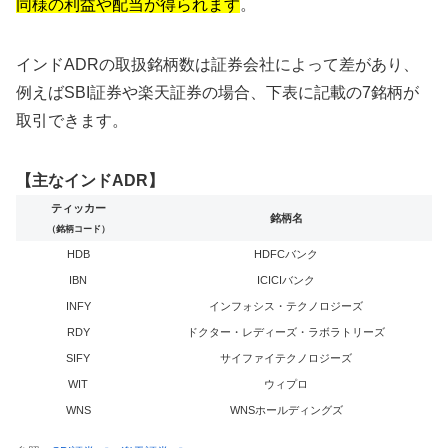
同様の利益や配当が得られます
。
インドADRの取扱銘柄数は証券会社によって差があり、
例えばSBI証券や楽天証券の場合、下表に記載の7銘柄が
取引できます。
【主なインドADR】
ティッカー
銘柄名
（銘柄コード）
HDB
HDFCバンク
IBN
ICICIバンク
INFY
インフォシス・テクノロジーズ
RDY
ドクター・レディーズ・ラボラトリーズ
SIFY
サイファイテクノロジーズ
WIT
ウィプロ
WNS
WNSホールディングズ