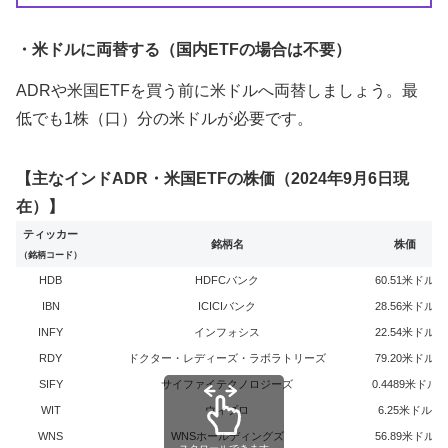
・米ドルに両替する（国内ETFの場合は不要）
ADRや米国ETFを買う前に米ドルへ両替しましょう。最
低でも1株（口）分の米ドルが必要です。
【主なインドADR・米国ETFの株価（2024年9月6日現
在）】
ティッカー
銘柄名
株価
（銘柄コード）
HDB
HDFCバンク
60.51米ドル
IBN
ICICIバンク
28.56米ドル
INFY
インフォシス
22.54米ドル
RDY
ドクター・レディーズ・ラボラトリーズ
79.20米ドル
SIFY
サイファイテクノロジーズ
0.4489米ドル
WIT
ウィプロ
6.25米ドル
WNS
WNSホールディングズ
56.89米ドル