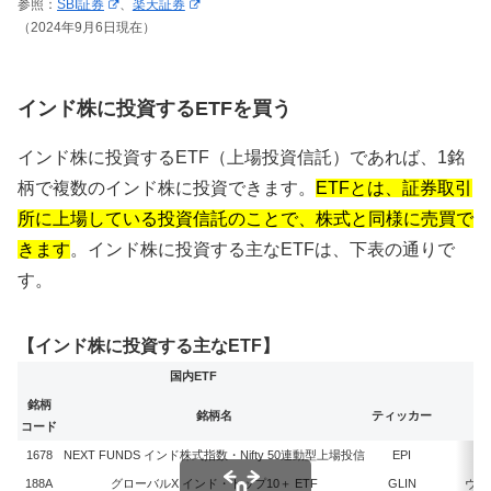
参照：
SBI証券
、
楽天証券
（2024年9月6日現在）
インド株に投資するETFを買う
インド株に投資するETF（上場投資信託）であれば、1銘
柄で複数のインド株に投資できます。
ETFとは、証券取引
所に上場している投資信託のことで、株式と同様に売買で
きます
。インド株に投資する主なETFは、下表の通りで
す。
【インド株に投資する主なETF】
国内ETF
銘柄
銘柄名
ティッカー
コード
1678
NEXT FUNDS インド株式指数・Nifty 50連動型上場投信
EPI
188A
グローバルX インド・トップ10＋ ETF
GLIN
ヴァ