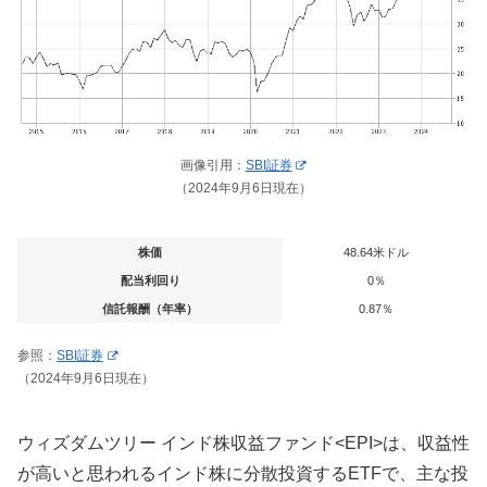
画像引用：
SBI証券
（2024年9月6日現在）
株価
48.64米ドル
配当利回り
0％
信託報酬（年率）
0.87％
参照：
SBI証券
（2024年9月6日現在）
ウィズダムツリー インド株収益ファンド<
EPI>は、収益性
が高いと思われるインド株に分散投資するETFで、主な投