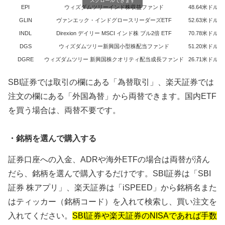
スクロールできます
EPI
ウィズダムツリーインド株収益ファンド
48.64米ドル
GLIN
ヴァンエック・インドグロースリーダーズETF
52.63米ドル
INDL
Direxion デイリー MSCI インド株 ブル2倍 ETF
70.78米ドル
DGS
ウィズダムツリー新興国小型株配当ファンド
51.20米ドル
DGRE
ウィズダムツリー 新興国株クオリティ配当成長ファンド
26.71米ドル
SBI証券では取引の欄にある「為替取引」、楽天証券では
注文の欄にある「外国為替」から両替できます。国内ETF
を買う場合は、両替不要です。
・銘柄を選んで購入する
証券口座への入金、ADRや海外ETFの場合は両替が済ん
だら、銘柄を選んで購入するだけです。SBI証券は「SBI
証券 株アプリ」、楽天証券は「iSPEED」から銘柄名また
はティッカー（銘柄コード）を入れて検索し、買い注文を
入れてください。
SBI証券や楽天証券のNISAであれば手数