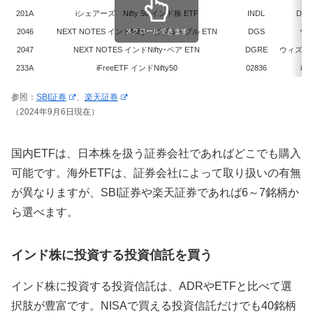
201A
iシェアーズ Nifty 50 インド株 ETF
INDL
Dir
2046
NEXT NOTES インドNifty・ダブル・ブル ETN
スクロールできます
DGS
ウ
2047
NEXT NOTES インドNifty･ベア ETN
DGRE
ウィズダ
233A
iFreeETF インドNifty50
02836
iシ
参照：
SBI証券
、
楽天証券
（2024年9月6日現在）
国内ETFは、日本株を扱う証券会社であればどこでも購入
可能です。海外ETFは、証券会社によって取り扱いの有無
が異なりますが、SBI証券や楽天証券であれば6～7銘柄か
ら選べます。
インド株に投資する投資信託を買う
インド株に投資する投資信託は、ADRやETFと比べて選
択肢が豊富です。NISAで買える投資信託だけでも40銘柄