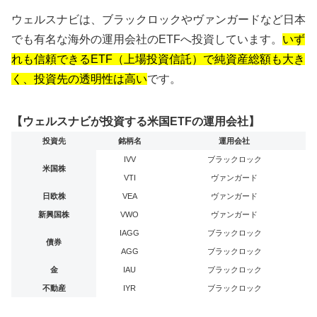
ウェルスナビは、ブラックロックやヴァンガードなど日本
でも有名な海外の運用会社のETFへ投資しています。
いず
れも信頼できるETF（上場投資信託）で純資産総額も大き
く、投資先の透明性は高い
です。
【ウェルスナビが投資する米国ETFの運用会社】
投資先
銘柄名
運用会社
IVV
ブラックロック
米国株
VTI
ヴァンガード
日欧株
VEA
ヴァンガード
新興国株
VWO
ヴァンガード
IAGG
ブラックロック
債券
AGG
ブラックロック
金
IAU
ブラックロック
不動産
IYR
ブラックロック