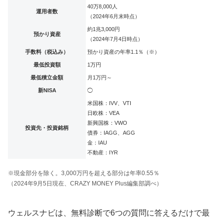
40万8,000人
運用者数
（2024年6月末時点）
約1兆3,000円
預かり資産
（2024年7月4日時点）
手数料（税込み）
預かり資産の年率1.1％（※）
最低投資額
1万円
最低積立金額
月1万円～
新NISA
◯
米国株：IVV、VTI
日欧株：VEA
新興国株：VWO
投資先・投資銘柄
債券：IAGG、AGG
金：IAU
不動産：IYR
※現金部分を除く。3,000万円を超える部分は年率0.55％
（2024年9月5日現在、CRAZY MONEY Plus編集部調べ）
ウェルスナビは、無料診断で6つの質問に答えるだけで最