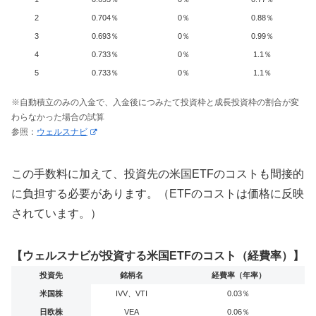
2
0.704％
0％
0.88％
3
0.693％
0％
0.99％
4
0.733％
0％
1.1％
5
0.733％
0％
1.1％
※自動積立のみの入金で、入金後につみたて投資枠と成長投資枠の割合が変
わらなかった場合の試算
参照：
ウェルスナビ
この手数料に加えて、投資先の米国ETFのコストも間接的
に負担する必要があります。（ETFのコストは価格に反映
されています。）
【ウェルスナビが投資する米国ETFのコスト（経費率）】
投資先
銘柄名
経費率（年率）
米国株
IVV、VTI
0.03％
日欧株
VEA
0.06％