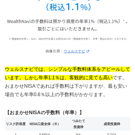
画像引用：
ウェルスナビ
ウェルスナビでは、シンプルな手数料体系をアピールして
います。しかし年率1.1％は、客観的に見ても高い
です。
おまかせNISAであれば手数料は下がりますが、最も安い
場合でも年率0.6％以上の手数料がかかります。
【おまかせNISAの手数料（年率）】
つみたて
リスク許容度
NISA口座全体（※）
成長投資枠
投資枠
1
0.693％
0％
0.77％