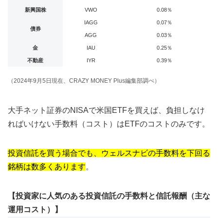
新興国株
VWO
0.08％
IAGG
0.07％
債券
AGG
0.03％
金
IAU
0.25％
不動産
IYR
0.39％
（2024年9月5日現在、CRAZY MONEY Plus編集部調べ）
大手ネット証券のNISAで米国ETFを買えば、負担しなけ
ればいけない手数料（コスト）はETFのコストのみです。
投資信託を買う場合でも、ウェルスナビの手数料を下回る
銘柄は数多くあります
。
【投資家に人気のある投資信託の手数料と信託報酬（主な
運用コスト）】