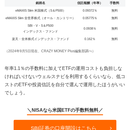
銘柄名
信託報酬（年率）
手数料
eMAXIS Slim 米国株式（S＆P500）
0.09372％
無料
eMAXIS Slim 全世界株式（オール・カントリー）
0.05775％
無料
SBI・V・S＆P500
0.0938％
無料
インデックス・ファンド
楽天・全米株式インデックス・ファンド
0.162％
無料
（2024年9月5日現在、CRAZY MONEY Plus編集部調べ）
年率1.1％の手数料に加えてETFの運用コストも負担しな
ければいけないウェルスナビを利用するくらいなら、低コ
ストのETFや投資信託を自分で選んで運用したほうがいい
でしょう。
＼NISAなら米国ETFの手数料無料／
SBI証券の口座開設はこちら