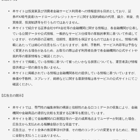
本サイトは投資家及び消費者金融サービス利用者への情報提供を目的としており、証
券/FX/暗号資産/カードローン/クレジットカードに関する契約締結の代理、媒介、斡旋、売
買推奨、投資勧誘等を行うものではありません。
本サイトで紹介する証券会社やFX会社等の金融機関に関する情報は、各金融機関が公表し
ている公開データや公式情報、一般的なサービス仕様等の客観的事実に基づいて作成して
いますが、その内容の正確性、信頼性、最新性を保証するものではありません。情報の掲
載にあたっては細心の注意を払っておりますが、金利、手数料、サービス内容等は予告な
く変更される場合があるため、お取引の際は必ず利用者自身で各金融機関の公式サイトや
規約等の最新情報をご確認ください。
当サイトで掲載している情報に基づいて被ったいかなる損害についても、運営者及び情報
提供者は一切の責任を負いません。
本サイトに掲載されている情報は金融機関各社の提供している情報に基づいていますが、
株価や手数料、スプレッド、銘柄などに関する最新情報は各サービスの公式サイトにてご
確認ください。
【広告主の開示】
本サイトでは、専門性の編集体制の構築と信頼性のある口コミデータの収集により、金融
機関や金融商品の適切な比較を支援する記事等を配信しています。
本サイトを通じて金融機関の口座開設等の一定の成果地点までユーザーが到達した場合、
広告主から支払われる報酬金額が主な収益です。
広告主は、サイト全体の推奨事項や評価、その他のコンテンツの変更をするために、弊社
に金額を支払うことはありません。